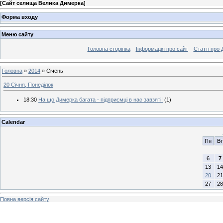
[
Cайт селища Велика Димерка
]
Форма входу
Меню сайту
Головна сторінка
Інформація про сайт
Статті про
Головна
»
2014
»
Січень
20 Січня, Понеділок
18:30
На що Димерка багата - підприємці в нас завзяті!
(1)
Calendar
Пн
Вт
6
7
13
14
20
21
27
28
Повна версія сайту